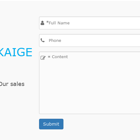
01.04.2005
162 KW, 
bis
*
01.04.2005
110 KW, 
bis
KAIGE
*
Our sales
Submit