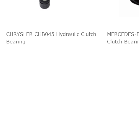
MAN
TGL
10.180 FK, FLK, FLRK, FRK
MAN
TGL
8.220 FC, FLC, FRC, FLRC
CHRYSLER CHB045 Hydraulic Clutch
MERCEDES-B
MAN
TGL
10.220 FK, FLK, FLRK, FRK
Bearing
Clutch Beari
MAN
TGL
8.180 FC, FRC, FLC, FLRC
MAN
TGL
8.150 FK, FK-L, FLK, FLK-L, FLRK
MAN
TGL
10.210 FK, FLK, FLRK, FRK
MAN
TGL
8.220 FK, FK-L, FLK, FLK-L, FLRK
MAN
TGL
12.220 FC, FRC, FLC, FLRC