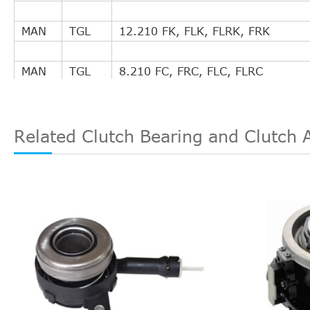
MAN
TGL
12.210 FK, FLK, FLRK, FRK
MAN
TGL
8.210 FC, FRC, FLC, FLRC
MAN
TGL
10.180 FC, FRC, FLC, FLRC
Related Clutch Bearing and Clutch 
MAN
TGL
7.250 FC, FLC, FRC, FLRC
MAN
TGL
12.180 FC, FRC, FLC, FLRC
MAN
TGL
7.220 FC, FLC, FRC, FLRC
MAN
TGL
8.180 FK, FK-L, FLK, FLK-L, FLRK