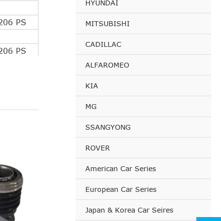
HYUNDAI
206 PS
MITSUBISHI
CADILLAC
206 PS
ALFAROMEO
180 PS
KIA
MG
250 PS
SSANGYONG
180 PS
ROVER
220 PS
American Car Series
European Car Series
180 PS
Japan & Korea Car Seires