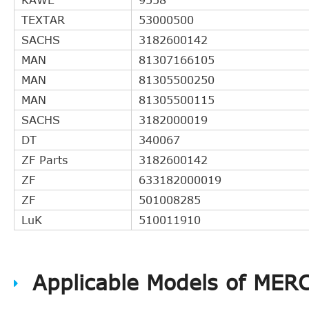
TEXTAR
53000500
SACHS
3182600142
MAN
81307166105
MAN
81305500250
MAN
81305500115
SACHS
3182000019
DT
340067
ZF Parts
3182600142
ZF
633182000019
ZF
501008285
LuK
510011910
Applicable Models of ME