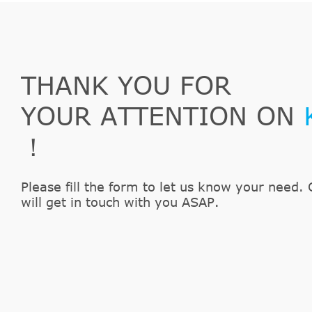
MAN
TGL
12.220 FK, FLK, FLRK, FRK
MAN
TGL
7.150, 8.150 FC, FRC, FLC, FLRC
THANK YOU FOR
YOUR ATTENTION ON
！
Please fill the form to let us know your need. 
will get in touch with you ASAP.