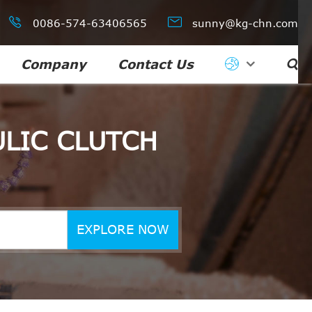


0086-574-63406565
sunny@kg-chn.com
Company
Contact Us

LIC CLUTCH
EXPLORE NOW