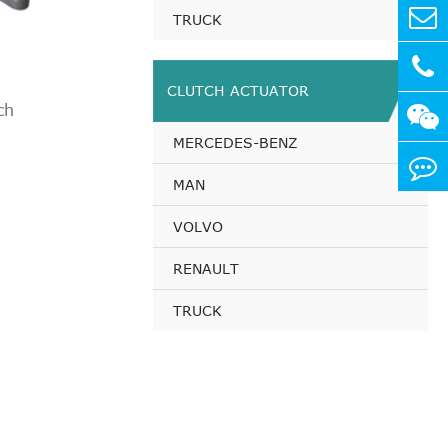
180 PS
TRUCK
220 PS
CLUTCH ACTUATOR
ch
220 PS
MERCEDES-BENZ
180 PS
MAN
VOLVO
150 PS
RENAULT
206 PS
TRUCK
220 PS
220 PS